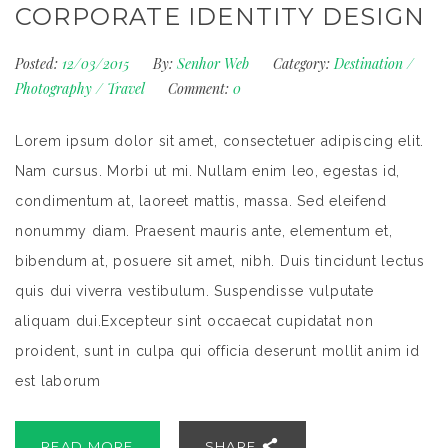
CORPORATE IDENTITY DESIGN
Posted:
12/03/2015
By:
Senhor Web
Category:
Destination
/
Photography
/
Travel
Comment:
0
Lorem ipsum dolor sit amet, consectetuer adipiscing elit.
Nam cursus. Morbi ut mi. Nullam enim leo, egestas id,
condimentum at, laoreet mattis, massa. Sed eleifend
nonummy diam. Praesent mauris ante, elementum et,
bibendum at, posuere sit amet, nibh. Duis tincidunt lectus
quis dui viverra vestibulum. Suspendisse vulputate
aliquam dui.Excepteur sint occaecat cupidatat non
proident, sunt in culpa qui officia deserunt mollit anim id
est laborum
READ MORE
SHARE