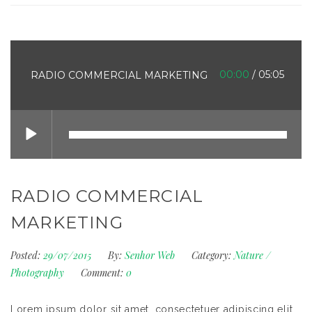
00:00
/
05:05
RADIO COMMERCIAL MARKETING
RADIO COMMERCIAL
MARKETING
Posted:
29/07/2015
By:
Senhor Web
Category:
Nature
/
Photography
Comment:
0
Lorem ipsum dolor sit amet, consectetuer adipiscing elit.