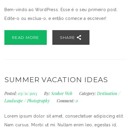
Bem-vindo ao WordPress. Esse é o seu primeiro post.
Edite-o ou exclua-o, e então comece a escrever!
READ MORE
SHARE
SUMMER VACATION IDEAS
Posted:
03/11/2015
By:
Senhor Web
Category:
Destination
/
Landscape
/
Photography
Comment:
0
Lorem ipsum dolor sit amet, consectetuer adipiscing elit.
Nam cursus. Morbi ut mi. Nullam enim leo, egestas id,