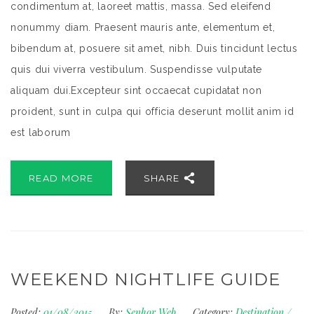
condimentum at, laoreet mattis, massa. Sed eleifend
nonummy diam. Praesent mauris ante, elementum et,
bibendum at, posuere sit amet, nibh. Duis tincidunt lectus
quis dui viverra vestibulum. Suspendisse vulputate
aliquam dui.Excepteur sint occaecat cupidatat non
proident, sunt in culpa qui officia deserunt mollit anim id
est laborum
READ MORE
SHARE
WEEKEND NIGHTLIFE GUIDE
Posted:
01/08/2015
By:
Senhor Web
Category:
Destination
/