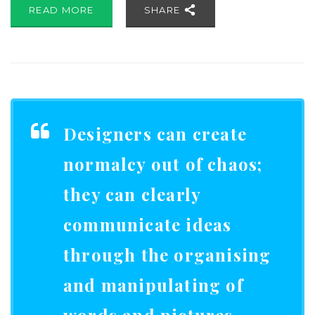
READ MORE
SHARE
Designers can create
normalcy out of chaos;
they can clearly
communicate ideas
through the organising
and manipulating of