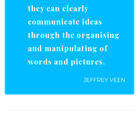
they can clearly
communicate ideas
through the organising
and manipulating of
words and pictures.
JEFFREY VEEN