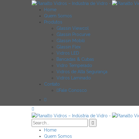
Home
Quem Somos
Produtos
Glassin Viewcol
Glassin Procurve
Glassin Mobili
Glassin Flex
Vidros LED
Bancadas & Cubas
Vidro Temperado
Vidros de Alta Segurança
Vidros Laminado
Contato
Fale Conosco
Home
Quem Somos